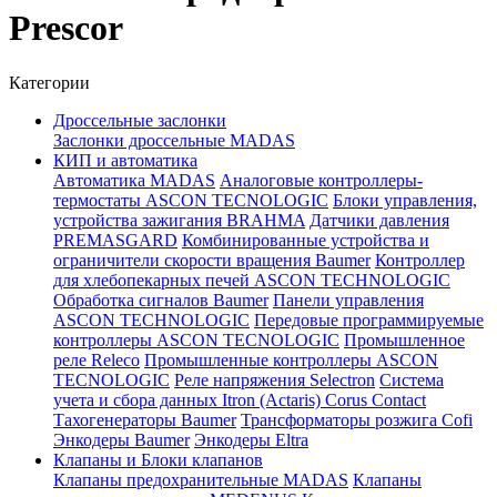
Prescor
Категории
Дроссельные заслонки
Заслонки дроссельные MADAS
КИП и автоматика
Автоматика MADAS
Аналоговые контроллеры-
термостаты ASCON TECNOLOGIC
Блоки управления,
устройства зажигания BRAHMA
Датчики давления
PREMASGARD
Комбинированные устройства и
ограничители скорости вращения Baumer
Контроллер
для хлебопекарных печей ASCON TECHNOLOGIC
Обработка сигналов Baumer
Панели управления
ASCON TECHNOLOGIC
Передовые программируемые
контроллеры ASCON TECNOLOGIC
Промышленное
реле Releco
Промышленные контроллеры ASCON
TECNOLOGIC
Реле напряжения Selectron
Система
учета и сбора данных Itron (Actaris) Corus Contact
Тахогенераторы Baumer
Трансформаторы розжига Cofi
Энкодеры Baumer
Энкодеры Eltra
Клапаны и Блоки клапанов
Клапаны предохранительные MADAS
Клапаны