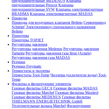
предохранительные MEDENUS
Клапаны
предохранительные Prescor
Клапаны
предохранительные SVW
Клапаны электромагнитные
BRAHMA
Клапаны электромагнитные MADAS
Приводы
Приводы для воздушных клапанов Belimo
Сервопривод
Schimpf
Электропривод специального назначения
Belimo
Принтеры
Принтеры TOPJET
Регуляторы давления
Регуляторы давления Medenus
Регуляторы давления
Tartarini
Регуляторы давления газа Itron (Actaris)
Регуляторы давления газа MADAS
Резчики
Резчики Freymatic
Термостаты и чиллеры
Термостаты Tool-Temp
Чиллеры (охладители воды) Tool-
Temp
Фильтры и фильтрующие элементы
Газовые фильтры GECA
Газовые фильтры MADAS
Газовые фильтры Marchel
Газовые фильтры Maxitrol
Газовые фильтры MEDENUS
Газовые фильтры
THIELMANN ENERGIETECHNIK GmbH
Уплотнительные кольца Marchel
Фильтрующие