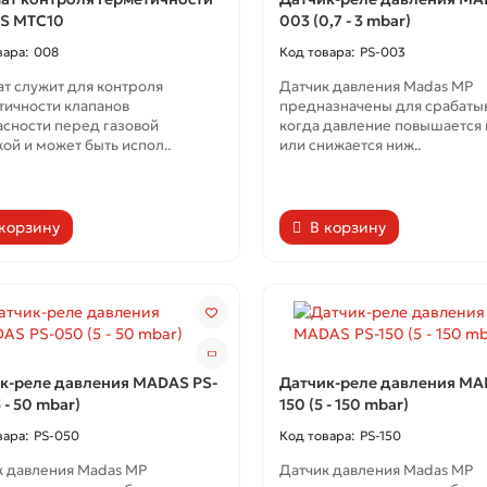
S MTC10
003 (0,7 - 3 mbar)
008
PS-003
т служит для контроля
Датчик давления Madas МР
тичности клапанов
предназначены для срабатыв
асности перед газовой
когда давление повышается
ой и может быть испол..
или снижается ниж..
 корзину
В корзину
к-реле давления MADAS PS-
Датчик-реле давления MA
 - 50 mbar)
150 (5 - 150 mbar)
PS-050
PS-150
к давления Madas МР
Датчик давления Madas МР