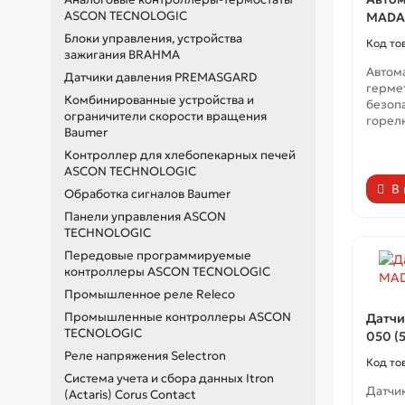
ASCON TECNOLOGIC
MADA
Блоки управления, устройства
зажигания BRAHMA
Автома
Датчики давления PREMASGARD
герме
Комбинированные устройства и
безоп
ограничители скорости вращения
горелк
Baumer
Контроллер для хлебопекарных печей
ASCON TECHNOLOGIC
В
Обработка сигналов Baumer
Панели управления ASCON
TECHNOLOGIC
Передовые программируемые
контроллеры ASCON TECNOLOGIC
Промышленное реле Releco
Промышленные контроллеры ASCON
Датчи
TECNOLOGIC
050 (5
Реле напряжения Selectron
Система учета и сбора данных Itron
Датчи
(Actaris) Corus Contact