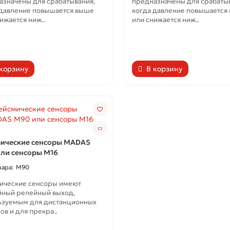
азначены для срабатывания,
предназначены для срабатыв
 давление повышается выше
когда давление повышается
ижается ниж..
или снижается ниж..
 корзину
В корзину
ические сенсоры MADAS
ли сенсоры M16
M90
ические сенсоры имеют
йный релейный выход,
ьзуемым для дистанционных
ов и для прекра..