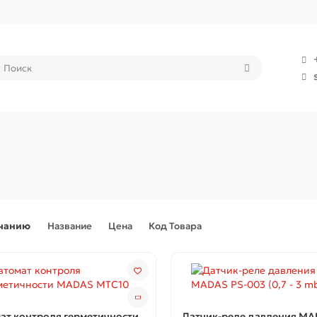
лчанию
Название
Цена
Код Товара
ат контроля герметичности
Датчик-реле давления MA