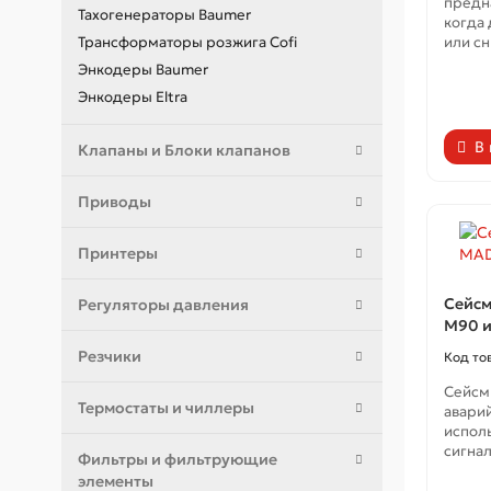
предн
Тахогенераторы Baumer
когда
Трансформаторы розжига Cofi
или сн
Энкодеры Baumer
Энкодеры Eltra
В
Клапаны и Блоки клапанов
Приводы
Принтеры
Сейсм
Регуляторы давления
M90 и
Резчики
Сейсм
Термостаты и чиллеры
авари
испол
сигнал
Фильтры и фильтрующие
элементы